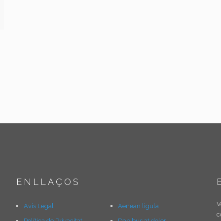
ENLLAÇOS
V
Avís Legal
Aenean ligula
c
Política de Privacitat
Dapibus at dolor