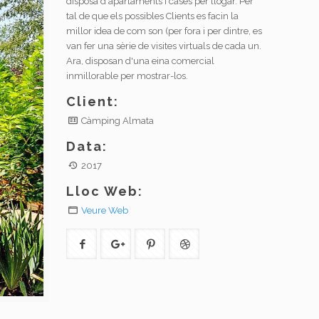
disposa d'apartaments i cases per llogar. Per
tal de que els possibles Clients es facin la
millor idea de com son (per fora i per dintre, es
van fer una sèrie de visites virtuals de cada un.
Ara, disposan d'una eina comercial
inmillorable per mostrar-los.
Client:
Càmping Almata
Data:
2017
Lloc Web:
Veure Web