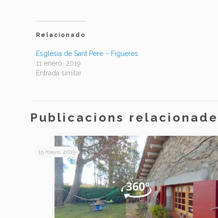
Relacionado
Esglèsia de Sant Pere – Figueres
11 enero, 2019
Entrada similar
Publicacions relacionad
15 mayo, 2019