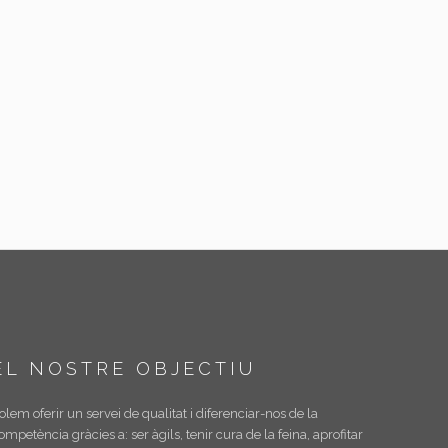
EL NOSTRE OBJECTIU
olem oferir un servei de qualitat i diferenciar-nos de la
ompetència gràcies a: ser àgils, tenir cura de la feina, aprofitar