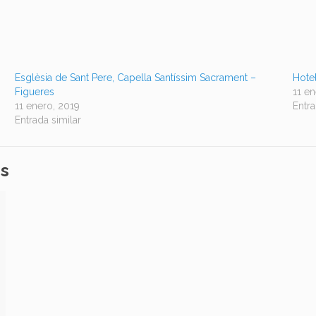
Esglèsia de Sant Pere, Capella Santíssim Sacrament –
Hote
Figueres
11 e
11 enero, 2019
Entra
Entrada similar
es