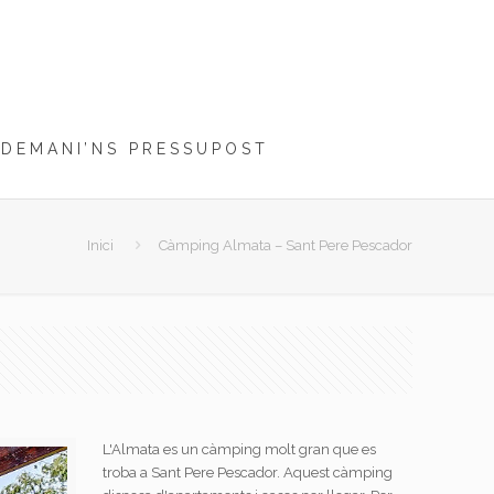
DEMANI’NS PRESSUPOST
Inici
Càmping Almata – Sant Pere Pescador
L'Almata es un càmping molt gran que es
troba a Sant Pere Pescador. Aquest càmping