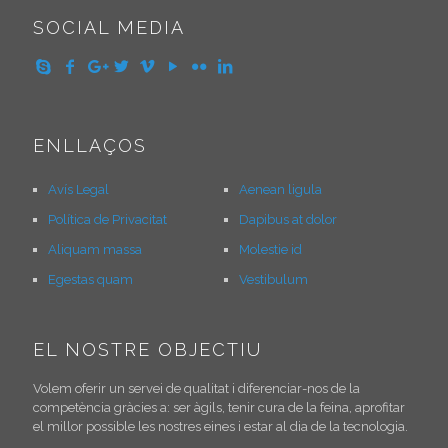
SOCIAL MEDIA
ENLLAÇOS
Avís Legal
Aenean ligula
Política de Privacitat
Dapibus at dolor
Aliquam massa
Molestie id
Egestas quam
Vestibulum
EL NOSTRE OBJECTIU
Volem oferir un servei de qualitat i diferenciar-nos de la
competència gràcies a: ser àgils, tenir cura de la feina, aprofitar
el millor possible les nostres eines i estar al dia de la tecnologia.