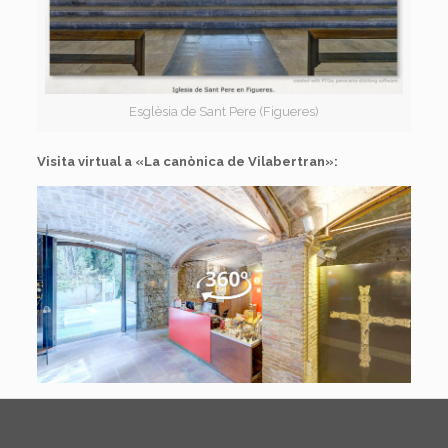
Esglèsia de Sant Pere (Figueres)
Visita virtual a «La canònica de Vilabertran»: