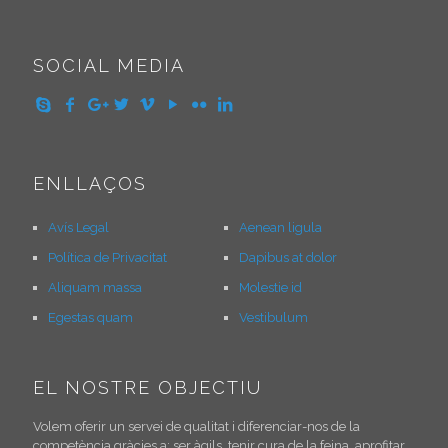
SOCIAL MEDIA
ENLLAÇOS
Avís Legal
Aenean ligula
Política de Privacitat
Dapibus at dolor
Aliquam massa
Molestie id
Egestas quam
Vestibulum
EL NOSTRE OBJECTIU
Volem oferir un servei de qualitat i diferenciar-nos de la
competència gràcies a: ser àgils, tenir cura de la feina, aprofitar