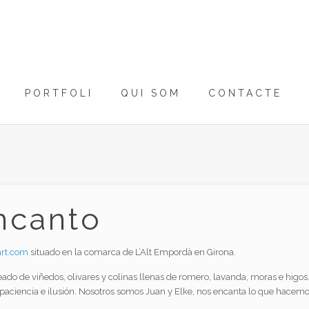
PORTFOLI
QUI SOM
CONTACTE
ncanto
rt.com
situado en la comarca de L’Alt Empordà en Girona.
deado de viñedos, olivares y colinas llenas de romero, lavanda, moras e hig
paciencia
e ilusión. Nosotros somos Juan y Elke, nos encanta lo que hacem