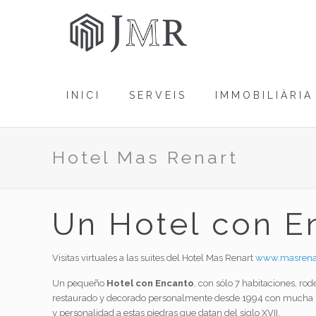
INICI
SERVEIS
IMMOBILIÀRIA
Hotel Mas Renart
Un Hotel con E
Visitas virtuales a las suites del Hotel Mas Renart
www.masrena
Un
pequeño
Hotel con Encanto
, con sólo 7 habitaciones, ro
restaurado y decorado personalmente desde 1994
con mucha
y
personalidad
a estas
piedras
que datan del siglo
XVII.