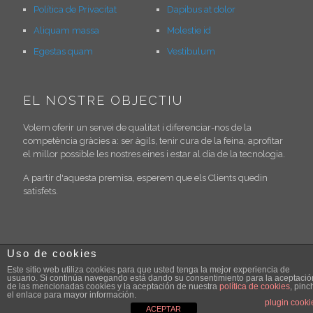
Política de Privacitat
Dapibus at dolor
Aliquam massa
Molestie id
Egestas quam
Vestibulum
EL NOSTRE OBJECTIU
Volem oferir un servei de qualitat i diferenciar-nos de la
competència gràcies a: ser àgils, tenir cura de la feina, aprofitar
el millor possible les nostres eines i estar al dia de la tecnologia.
A partir d'aquesta premisa, esperem que els Clients quedin
satisfets.
Uso de cookies
Este sitio web utiliza cookies para que usted tenga la mejor experiencia de
usuario. Si continúa navegando está dando su consentimiento para la aceptació
de las mencionadas cookies y la aceptación de nuestra
política de cookies
, pinc
© 2026 360jmr.com. All Rights Reserved.
Muffin group
el enlace para mayor información.
plugin cooki
ACEPTAR