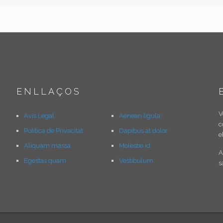
ENLLAÇOS
V
Avís Legal
Aenean ligula
c
Política de Privacitat
Dapibus at dolor
e
Aliquam massa
Molestie id
A
Egestas quam
Vestibulum
s