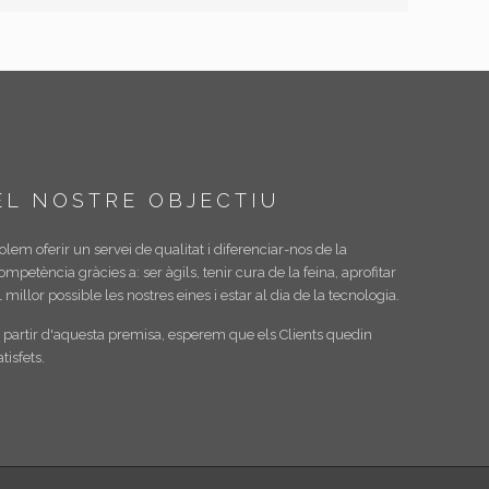
EL NOSTRE OBJECTIU
olem oferir un servei de qualitat i diferenciar-nos de la
ompetència gràcies a: ser àgils, tenir cura de la feina, aprofitar
l millor possible les nostres eines i estar al dia de la tecnologia.
 partir d'aquesta premisa, esperem que els Clients quedin
atisfets.