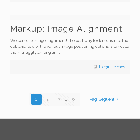
Markup: Image Alignment
Welcome to image alignment! The best way to demonstrate the
ebb and flow of the various image positioning options is to nestle
them snuggly among an
[…]
Llegir-ne més
1
2
3
...
6
Pág. Seguent