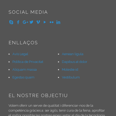
SOCIAL MEDIA
ENLLAÇOS
Avís Legal
Aenean ligula
Política de Privacitat
Dapibus at dolor
Aliquam massa
Molestie id
Egestas quam
Vestibulum
EL NOSTRE OBJECTIU
Volem oferir un servei de qualitat i diferenciar-nos de la
competència gràcies a: ser àgils, tenir cura de la feina, aprofitar
el millor possible les nostres eines i estar al dia de la tecnologia.