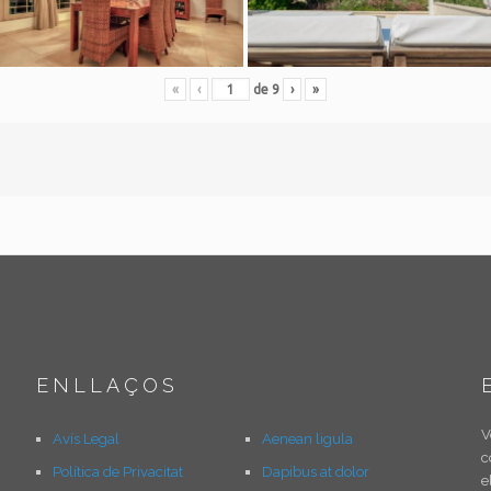
«
‹
de
9
›
»
ENLLAÇOS
V
Avís Legal
Aenean ligula
c
Política de Privacitat
Dapibus at dolor
e