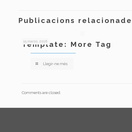
Publicacions relacionad
15 marzo, 2016
Template: More Tag
Llegir-ne més
Comments are closed.