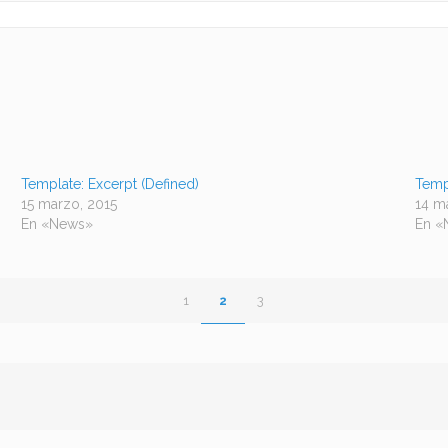
Template: Excerpt (Defined)
Temp
15 marzo, 2015
14 m
En «News»
En «
1
2
3