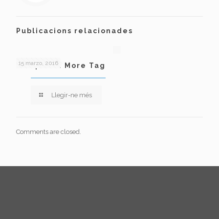
Publicacions relacionades
15 marzo, 2016
Template: More Tag
Llegir-ne més
Comments are closed.