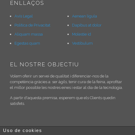
ENLLAÇOS
Avís Legal
Aenean ligula
Política de Privacitat
Dapibus at dolor
Aliquam massa
Molestie id
Egestas quam
Vestibulum
EL NOSTRE OBJECTIU
Volem oferir un servei de qualitat i diferenciar-nos de la
competència gràcies a: ser àgils, tenir cura de la feina, aprofitar
el millor possible les nostres eines i estar al dia de la tecnologia.
A partir d'aquesta premisa, esperem que els Clients quedin
satisfets.
Uso de cookies