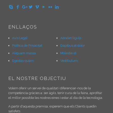
ENLLAÇOS
Avís Legal
Aenean ligula
Política de Privacitat
Dapibus at dolor
Aliquam massa
Molestie id
Egestas quam
Vestibulum
EL NOSTRE OBJECTIU
Volem oferir un servei de qualitat i diferenciar-nos de la
competència gràcies a: ser àgils, tenir cura de la feina, aprofitar
el millor possible les nostres eines i estar al dia de la tecnologia.
A partir d'aquesta premisa, esperem que els Clients quedin
satisfets.