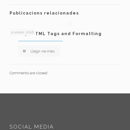
Publicacions relacionades
11 enero, 2016
Markup: HTML Tags and Formatting
Llegir-ne més
Comments are closed.
SOCIAL MEDIA