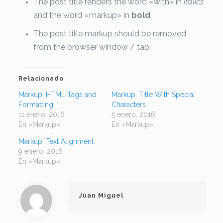
The post title renders the word «with» in
italics
and the word «markup» in
bold
.
The post title markup should be removed
from the browser window / tab.
Relacionado
Markup: HTML Tags and
Markup: Title With Special
Formatting
Characters
11 enero, 2016
5 enero, 2016
En «Markup»
En «Markup»
Markup: Text Alignment
9 enero, 2016
En «Markup»
Juan Miguel