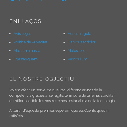
ENLLAÇOS
Avís Legal
Aenean ligula
Política de Privacitat
Dapibus at dolor
Aliquam massa
Molestie id
Egestas quam
Vestibulum
EL NOSTRE OBJECTIU
Volem oferir un servei de qualitat i diferenciar-nos de la
competència gràcies a: ser àgils, tenir cura de la feina, aprofitar
el millor possible les nostres eines i estar al dia de la tecnologia.
A partir d'aquesta premisa, esperem que els Clients quedin
satisfets.