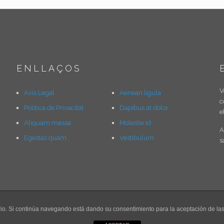
ENLLAÇOS
V
Avís Legal
Aenean ligula
c
Política de Privacitat
Dapibus at dolor
e
Aliquam massa
Molestie id
A
Egestas quam
Vestibulum
s
uario. Si continúa navegando está dando su consentimiento para la aceptación de l
© 2026 360jmr.com. All Rights Reserved.
Muffin group