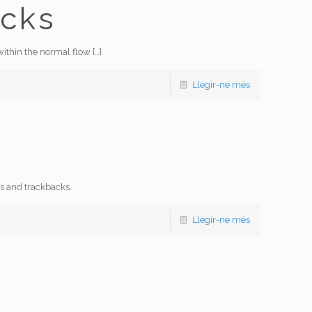
acks
ithin the normal flow
[…]
Llegir-ne més
s and trackbacks.
Llegir-ne més