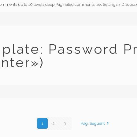
comments up to 10 levels deep Paginated comments (set Settings > Discuss
plate: Password Pr
nter»)
1
2
3
Pág. Seguent