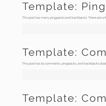
Template: Pin
This post has many pingpacks and trackbacks. There are a
Template: Com
This post has its comments, pingbacks, and trackbacks dis
Template: Co