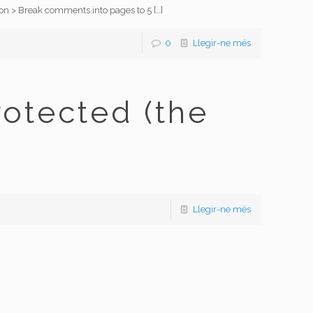
ion > Break comments into pages to 5
[…]
0
Llegir-ne més
otected (the
Llegir-ne més