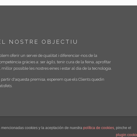
EL NOSTRE OBJECTIU
olem oferir un servei de qualitat i diferenciar-nos de la
ompetència gràcies a: ser àgils, tenir cura de la feina, aprofitar
l millor possible les nostres eines i estar al dia de la tecnologia.
 partir d'aquesta premisa, esperem que els Clients quedin
atisfets.
as mencionadas cookies y la aceptación de nuestra
política de cookies
, pinche el
plugin cooki